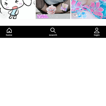
0
0
0
home
search
login
0
0
0
0
0
0