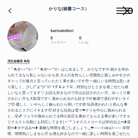
かりな(秘書コース）
karinatottori
0
0
フォロワー
いいね
淫乱秘書室
鳥取
.*･ﾟ🐬࿐⋆*🫧✨.*･ﾟ🐬࿐⋆*🫧✨ はじめまして、かりなです🩷 細さを求め
られてるなら私じゃないかも笑 大人の女性らしい雰囲気と親しみやすさの
ギャップが魅力と言っていただく事が多いです🥹 一緒にいる時間は思いき
り楽しく、少し(*´д`*)ﾄﾞｷﾄﾞｷするような…特別なひとときを過ごせたら嬉
しいなと思ってます♡ お話も好きなので沢山お話されたい方、ゆっくり癒
されたい方も大歓迎です✨ 責められるのも好きで/// 敏感で濡れやすいタイ
プ🥺 優しく、いやらしく触られたら弱いです🫣 玩具使われたり色んな事
されるとスグにイキます🥺 好きな玩具は電マ❤︎クリを中心に責められる
と…‪🤫💕︎︎ フェラや責められてる時の反応を褒めてもらえる事が多いです☺️
リクエスト出勤にも対応してます(ㅅ´꒳` ) オススメコースは90分以上↬❥昼
割↬❥ホテ込み↬❥ 素敵な時間を過ごしましょう‪·͜· ❤︎‬ ​───꒰ঌ🎀໒꒱​─── 非喫
煙、喫煙気にしません🥺 お酒も好きなので一緒に楽しい時間を過ごせたら