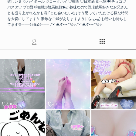
嬉しい🥂 ♡ハイボール ♡コークハイ ♡梅酒 ♡日本酒 食べ物🍽 チョコ♡
パスタ♡ プロ野球観戦⚾競馬観戦🏇が趣味なので野球競馬好きなお兄さん
とも盛り上がれるかも🤗 ｢また会いたいな｣そう思っていただける様な時間
を大切にしてます🫰 素敵なご縁がありますように(⁎ᴗ͈ˬᴗ͈⁎) お誘いお待ちし
てます🫶 ​───꒰ঌ🎀໒꒱​─── .*･ﾟ🐬࿐⋆*🫧✨.*･ﾟ🐬࿐⋆*🫧✨
0
0
0